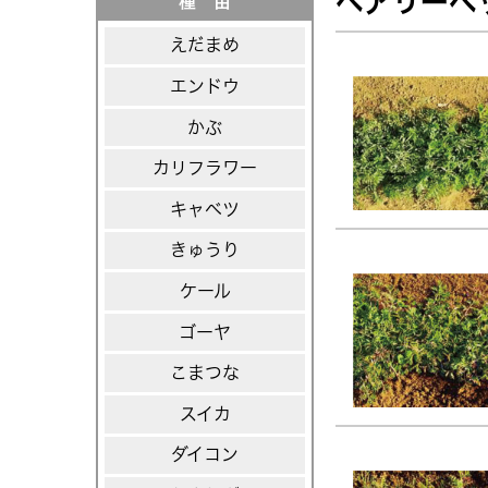
ヘアリーベ
種 苗
えだまめ
エンドウ
かぶ
カリフラワー
キャベツ
きゅうり
ケール
ゴーヤ
こまつな
スイカ
ダイコン