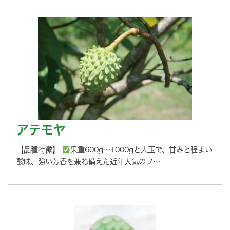
アテモヤ
【品種特徴】
果重600g～1000gと大玉で、甘みと程よい
酸味、強い芳香を兼ね備えた近年人気のフ…