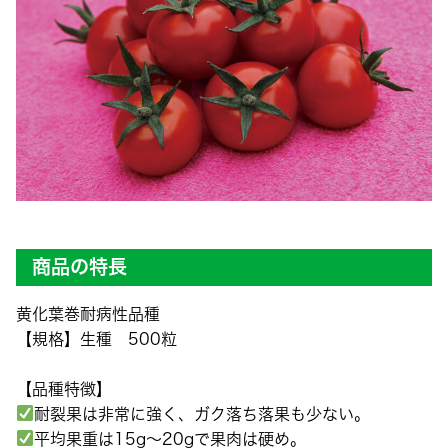
商品の特長
黄化葉巻耐病性品種
【規格】生種 500粒
【品種特徴】
耐裂果は非常に強く、ガク落ち落果も少ない。
平均果重は15g〜20gで果肉は硬め。