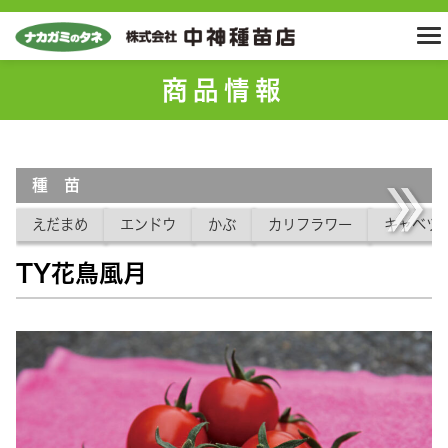
商品情報
種 苗
えだまめ
エンドウ
かぶ
カリフラワー
キャベツ
TY花鳥風月