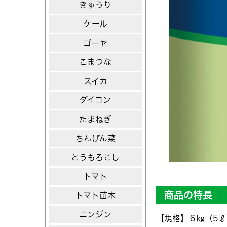
きゅうり
ケール
ゴーヤ
こまつな
スイカ
ダイコン
たまねぎ
ちんげん菜
とうもろこし
トマト
商品の特長
トマト苗木
ニンジン
【規格】６㎏（5ℓ