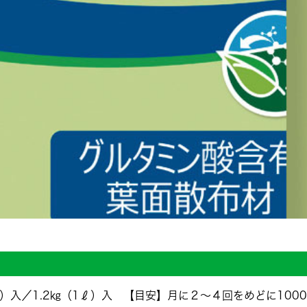
）入／1.2㎏（1ℓ）入 【目安】月に２～４回をめどに1000