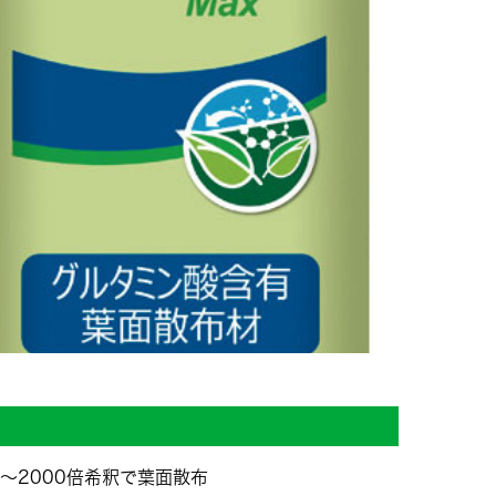
～2000倍希釈で葉面散布