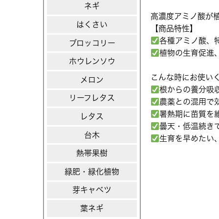
ネギ
高濃度アミノ酸が
はくさい
【商品特性】
各種アミノ酸、
ブロッコリー
植物の生育促進
ホウレンソウ
こんな時にお使い
メロン
根からの養分吸
リーフレタス
農薬との混用で
暑熱期に苗質を
レタス
曇天・低温続き
台木
生育を早めたい
熱帯果樹
緑肥・緑化植物
芽キャベツ
葉ネギ