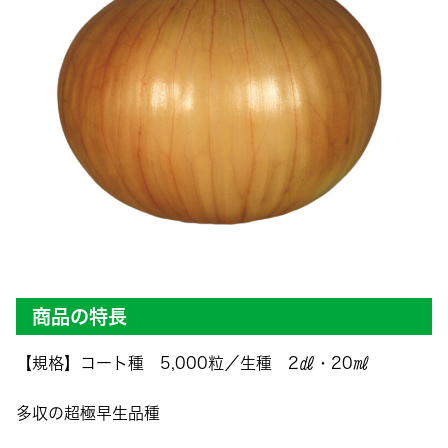
商品の特長
【規格】コート種 5,000粒／生種 2㎗・20㎖
多収の超極早生品種