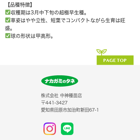
【品種特徴】
収穫期は3月中下旬の超極早生種。
草姿はやや立性、短葉でコンパクトながら生育は旺
盛。
球の形状は甲高形。
株式会社 中神種苗店
〒441-3427
愛知県田原市加治町新田67-1