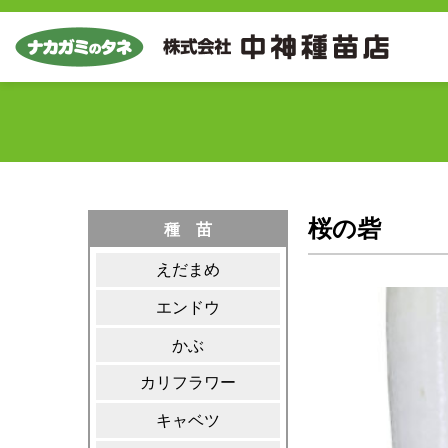
桜の砦
種 苗
えだまめ
エンドウ
かぶ
カリフラワー
キャベツ