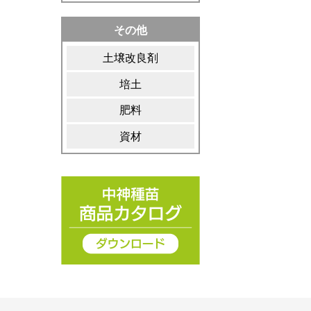
その他
土壌改良剤
培土
肥料
資材