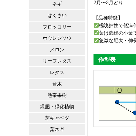
2月〜3月どり
ネギ
はくさい
【品種特徴】
極晩抽性で低温
ブロッコリー
葉は濃緑の小葉
ホウレンソウ
急激な肥大・伸
メロン
作型表
リーフレタス
レタス
台木
熱帯果樹
緑肥・緑化植物
芽キャベツ
葉ネギ