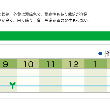
で強健、外葉は濃緑色で、耐寒性もあり栽培が容易。
りが良く、固く締り上質。異常花蕾の発生も少ない。