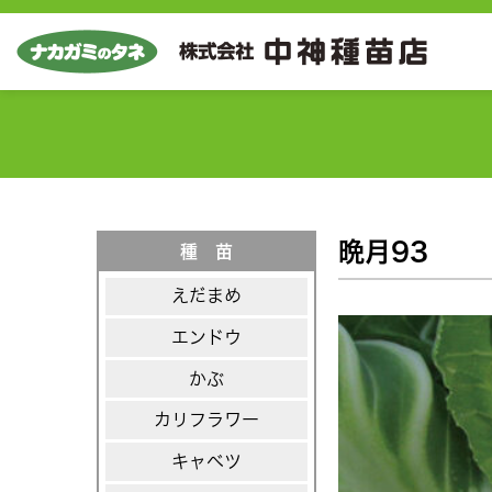
晩月93
種 苗
えだまめ
エンドウ
かぶ
カリフラワー
キャベツ