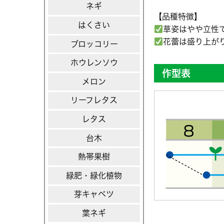
ネギ
【品種特徴】
はくさい
草姿はやや立性
花蕾は盛り上が
ブロッコリー
ホウレンソウ
作型表
メロン
リーフレタス
レタス
台木
熱帯果樹
緑肥・緑化植物
芽キャベツ
葉ネギ