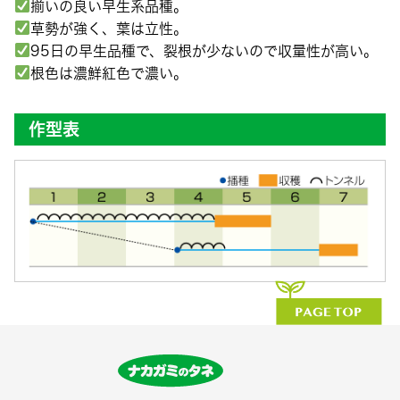
揃いの良い早生系品種。
草勢が強く、葉は立性。
95日の早生品種で、裂根が少ないので収量性が高い。
根色は濃鮮紅色で濃い。
作型表