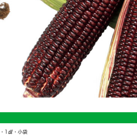
・1㎗・小袋