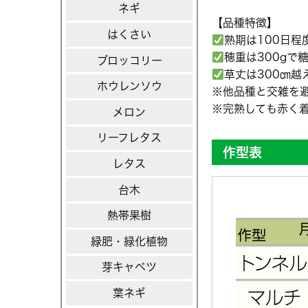
ネギ
【品種特徴】
はくさい
熟期は100日程
穂重は300gで
ブロッコリー
草丈は300㎝越
ホウレンソウ
※他品種と交雑を避
※完熟しても赤く
メロン
リーフレタス
作型表
レタス
台木
熱帯果樹
緑肥・緑化植物
芽キャベツ
葉ネギ