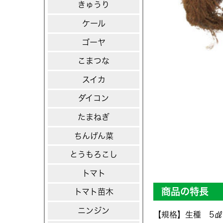
きゅうり
ケール
ゴーヤ
こまつな
スイカ
ダイコン
たまねぎ
ちんげん菜
とうもろこし
トマト
商品の特長
トマト苗木
ニンジン
【規格】生種 5㎗