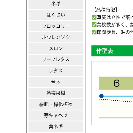
ネギ
【品種特徴】
はくさい
草姿は立性で葉
葉枚数が多く、
ブロッコリー
節間徒長、軸の
ホウレンソウ
メロン
作型表
リーフレタス
レタス
台木
熱帯果樹
緑肥・緑化植物
芽キャベツ
葉ネギ