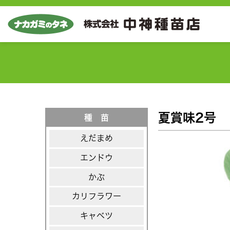
夏賞味2号
種 苗
えだまめ
エンドウ
かぶ
カリフラワー
キャベツ