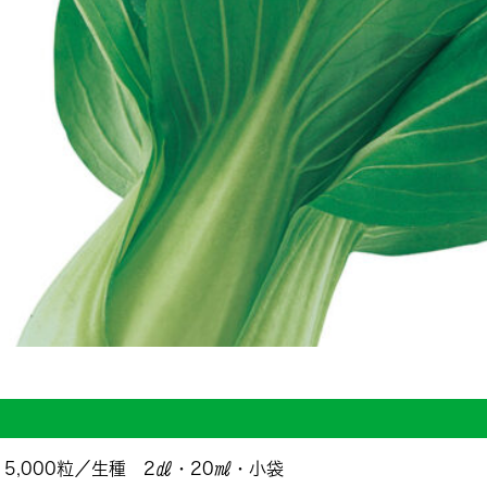
5,000粒／生種 2㎗・20㎖・小袋