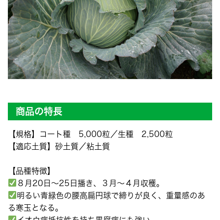
商品の特長
【規格】コート種 5,000粒／生種 2,500粒
【適応土質】砂土質／粘土質
【品種特徴】
８月20日〜25日播き、３月〜４月収穫。
明るい青緑色の腰高扁円球で締りが良く、重量感のあ
る寒玉となる。
イオウ病抵抗性を持ち黒腐病にも強い。