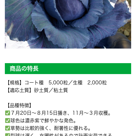
商品の特長
【規格】コート種 5,000粒／生種 2,000粒
【適応土質】砂土質／粘土質
【品種特徴】
７月20日〜８月15日播き、11月〜３月収穫。
球色は濃赤紫で鮮やかな発色。
草勢は比較的強く、耐暑性に優れる。
裂球は遅く、在圃性があるので計画出荷できる。