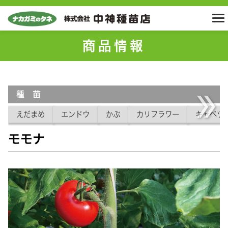
商品情報
種 苗
えだまめ
エンドウ
かぶ
カリフラワー
キャベツ
モモナ