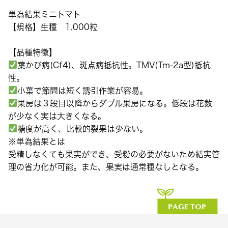
単為結果ミニトマト
【規格】生種 1,000粒
【品種特徴】
葉かび病(Cf4)、斑点病抵抗性。TMV(Tm-2a型)抵抗
性。
小葉で節間は短く誘引作業が容易。
果房は３段目以降からダブル果房になる。低段は花数
が少なく実は大きくなる。
糖度が高く、比較的裂果は少ない。
※単為結果とは
受精しなくても果実ができ、受粉の必要がないため結実管
理の省力化が可能。また、果実は通常種なしとなる。