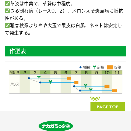
草姿は中葉で、草勢は中程度。
つる割れ病（レース0、2）、メロンえそ斑点病に抵抗
性がある。
雅春秋系よりやや大玉で果皮は白肌、ネットは安定し
て発生する。
作型表