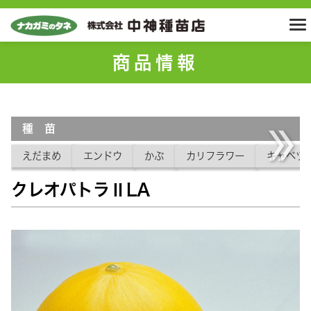
商品情報
種 苗
えだまめ
エンドウ
かぶ
カリフラワー
キャベツ
クレオパトラⅡLA