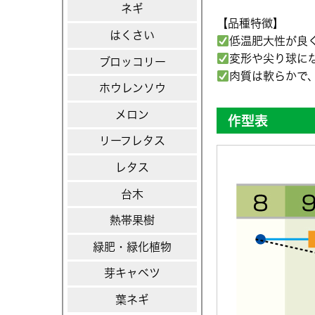
ネギ
【品種特徴】
はくさい
低温肥大性が良
変形や尖り球に
ブロッコリー
肉質は軟らかで
ホウレンソウ
メロン
作型表
リーフレタス
レタス
台木
熱帯果樹
緑肥・緑化植物
芽キャベツ
葉ネギ