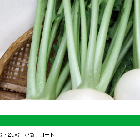
㎗・20㎖・小袋・コート