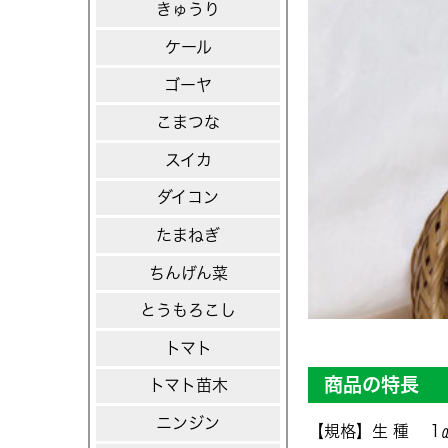
きゅうり
ケール
ゴーヤ
こまつな
スイカ
ダイコン
たまねぎ
ちんげん菜
とうもろこし
トマト
商品の特長
トマト苗木
ニンジン
【規格】生 種 1